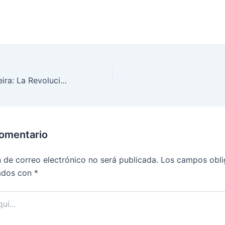
Mariachis en Pereira: La Revolución del Mariachi Banda con Percusión en Vivo
comentario
n de correo electrónico no será publicada.
Los campos obli
ados con
*