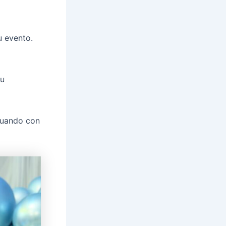
u evento.
tu
tuando con