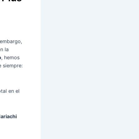
n embargo,
n la
o
, hemos
e siempre:
tal en el
ariachi