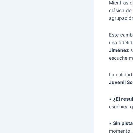
Mientras q
clásica de
agrupació
Este camb
una fidelid
Jiménez
s
escuche mu
La calida
Juvenil S
•
¿El resu
escénica q
•
Sin pista
momento, 