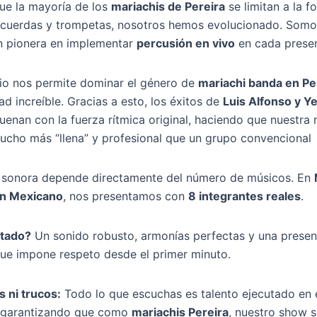
ue la mayoría de los
mariachis de Pereira
se limitan a la f
 cuerdas y trompetas, nosotros hemos evolucionado. Somo
n pionera en implementar
percusión en vivo
en cada presen
io nos permite dominar el género de
mariachi banda en Pe
ad increíble. Gracias a esto, los éxitos de
Luis Alfonso y Y
uenan con la fuerza rítmica original, haciendo que nuestra
cho más “llena” y profesional que un grupo convencional
d sonora depende directamente del número de músicos. En
on Mexicano
, nos presentamos con
8 integrantes reales
.
ltado?
Un sonido robusto, armonías perfectas y una presen
ue impone respeto desde el primer minuto.
s ni trucos:
Todo lo que escuchas es talento ejecutado en 
garantizando que como
mariachis Pereira
, nuestro show 