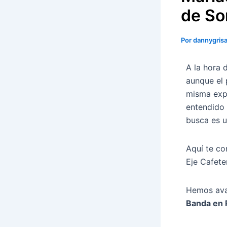
de So
Por
dannygris
A la hora 
aunque el 
misma exp
entendido 
busca es u
Aquí te co
Eje Cafete
Hemos ava
Banda en 