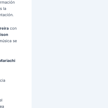
ormación
s la
tación.
reira
con
eison
 música se
Mariachi
cia
el
sea